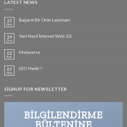
LATEST NEWS
Başarılı Bir Ürün Lansmanı
27
Haz
Yeni Nesil İnternet Web 3.0
29
Oca
Metaverse
02
Kas
SEO Nedir ?
07
Haz
SIGNUP FOR NEWSLETTER
BILGILENDIRME
BÜLTENINE